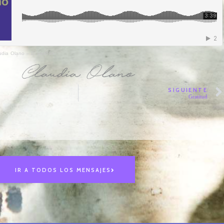
udia Olano – El perdón
SIGUIENTE
Gratitud
IR A TODOS LOS MENSAJES