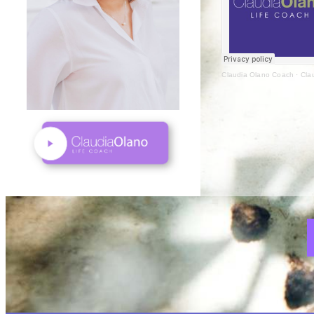
Claudia Olano Coach
·
Cla