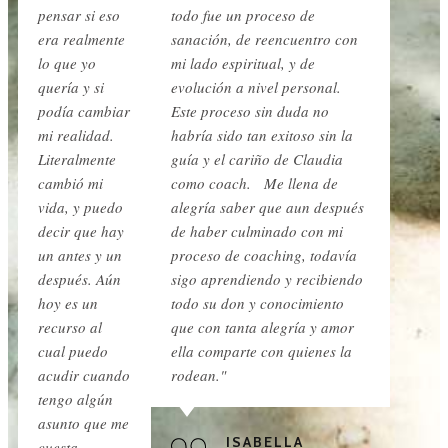
pensar si eso
todo fue un proceso de
era realmente
sanación, de reencuentro con
lo que yo
mi lado espiritual, y de
quería y si
evolución a nivel personal.
podía cambiar
Este proceso sin duda no
mi realidad.
habría sido tan exitoso sin la
Literalmente
guía y el cariño de Claudia
cambió mi
como coach. Me llena de
vida, y puedo
alegría saber que aun después
decir que hay
de haber culminado con mi
un antes y un
proceso de coaching, todavía
después. Aún
sigo aprendiendo y recibiendo
hoy es un
todo su don y conocimiento
recurso al
que con tanta alegría y amor
cual puedo
ella comparte con quienes la
acudir cuando
rodean."
tengo algún
asunto que me
ISABELLA
cuesta