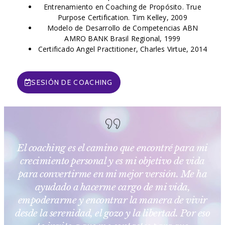
Entrenamiento en Coaching de Propósito. True
Purpose Certification. Tim Kelley, 2009
Modelo de Desarrollo de Competencias ABN
AMRO BANK Brasil Regional, 1999
Certificado Angel Practitioner, Charles Virtue, 2014
SESIÓN DE COACHING
El coaching es el camino que encontré para mi
crecimiento personal y es mi objetivo de vida
para convertirme en mi mejor versión. Me ha
ayudado a hacerme cargo de mi vida,
empoderarme y encontrar la manera de vivir
desde la serenidad, el gozo y la libertad. Por eso