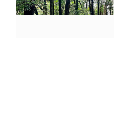
VIVIR ALINEADOS
30 julio, 2021
Oímos de manera frecuente sobre la
importancia de lo que
LEER MÁS