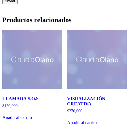
Productos relacionados
LLAMADA S.O.S
VISUALIZACIÓN
CREATIVA
$
120,000
$
270,000
Añadir al carrito
Añadir al carrito