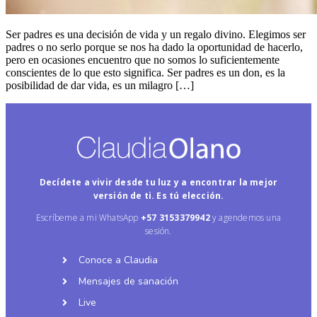
Ser padres es una decisión de vida y un regalo divino. Elegimos ser
padres o no serlo porque se nos ha dado la oportunidad de hacerlo,
pero en ocasiones encuentro que no somos lo suficientemente
conscientes de lo que esto significa. Ser padres es un don, es la
posibilidad de dar vida, es un milagro […]
Decídete a vivir desde tu luz y a encontrar la mejor
versión de ti. Es tú elección.
Escríbeme a mi WhatsApp
+57
3153379942
y agendemos una
sesión.
Conoce a Claudia
Mensajes de sanación
Live